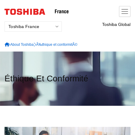
Skip
to
content
Toshiba Global
Toshiba France
About Toshiba
Ã‰thique et conformitÃ©
Éthique Et Conformité